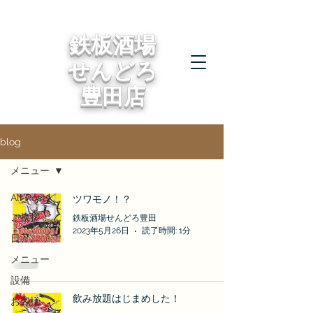
鉄板酒場
せんどろ
豊田店
blog
メニュー
All Posts
ツワモノ！？
ご挨拶
鉄板酒場せんどろ豊田
2023年5月26日
読了時間: 1分
日々
メニュー
設備
飲み放題はじまめした！
お客様