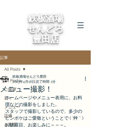
鉄板酒場
せんどろ
豊田店
記事
All Posts
鉄板酒場せんどろ豊田
All Posts
2023年4月18日
読了時間: 1分
メニュー撮影！
ご挨拶
ホームページやメニュー表用に、お料
日々
理などの撮影をしました。
メニュー
スタッフで撮影しているので、多少の
設備
ピンボケはご愛敬ということで ( ´艸｀)
お客様
お披露目、お楽しみに～～～。