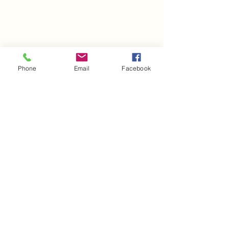
Phone
Email
Facebook
コメント
大感謝！！！
震度６強！？
コメントを追加…