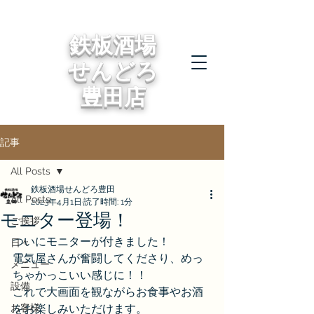
鉄板酒場
せんどろ
豊田店
記事
All Posts
鉄板酒場せんどろ豊田
All Posts
2023年4月1日
読了時間: 1分
モニター登場！
ご挨拶
ついにモニターが付きました！
日々
電気屋さんが奮闘してくださり、めっ
メニュー
ちゃかっこいい感じに！！
設備
これで大画面を観ながらお食事やお酒
お客様
をお楽しみいただけます。