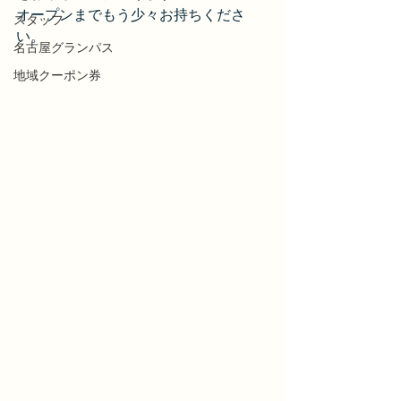
オープンまでもう少々お持ちくださ
スタッフ
い。
名古屋グランパス
地域クーポン券