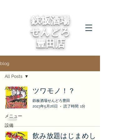
鉄板酒場
せんどろ
豊田店
blog
All Posts
All Posts
ツワモノ！？
ご挨拶
鉄板酒場せんどろ豊田
日々
2023年5月26日
読了時間: 1分
メニュー
設備
飲み放題はじまめし
お客様