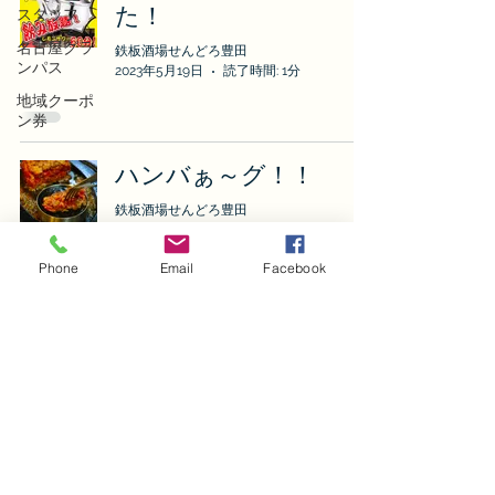
た！
スタッフ
名古屋グラ
鉄板酒場せんどろ豊田
ンパス
2023年5月19日
読了時間: 1分
地域クーポ
ン券
ハンバぁ～グ！！
鉄板酒場せんどろ豊田
2023年5月8日
読了時間: 1分
Phone
Email
Facebook
予約
トップへ
​プライバシーポリシー